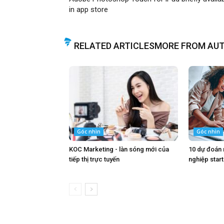
in app store
RELATED ARTICLES
MORE FROM AU
Góc nhìn
Góc nhìn
KOC Marketing - làn sóng mới của
10 dự đoán
tiếp thị trực tuyến
nghiệp star