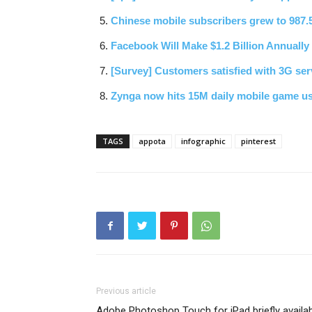
Chinese mobile subscribers grew to 987.5
Facebook Will Make $1.2 Billion Annuall
[Survey] Customers satisfied with 3G ser
Zynga now hits 15M daily mobile game u
TAGS
appota
infographic
pinterest
Previous article
Adobe Photoshop Touch for iPad briefly availa