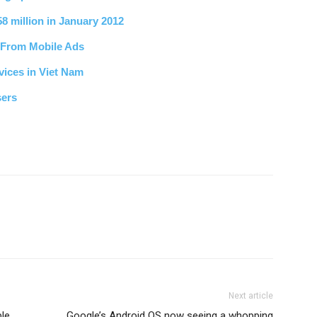
8 million in January 2012
y From Mobile Ads
vices in Viet Nam
sers
Next article
ble
Google’s Android OS now seeing a whopping