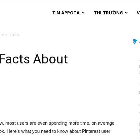
TIN APPOTA
THỊ TRƯỜNG
V
erest Users
 Facts About
 Now, most users are even spending more time, on average,
ok. Here’s what you need to know about Pinterest user