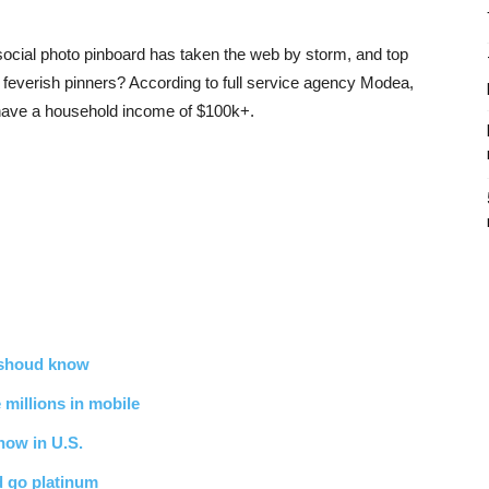
 social photo pinboard has taken the web by storm, and top
se feverish pinners? According to full service agency Modea,
have a household income of $100k+.
 shoud know
 millions in mobile
now in U.S.
d go platinum