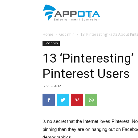
Appota
Home
Góc nhìn
13 ‘Pinteresting’ Facts About Pint
News
Góc nhìn
13 ‘Pinteresting’
Pinterest Users
26/02/2012
’s no secret that the Internet loves Pinterest.
pinning than they are on hanging out on Facebo
demographics.