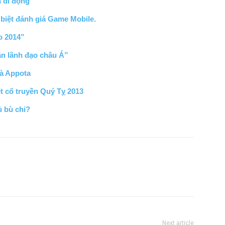
n di động
biệt đánh giá Game Mobile.
o 2014”
n lãnh đạo châu Á”
và Appota
t cổ truyền Quý Tỵ 2013
ủ bù chi?
Next article