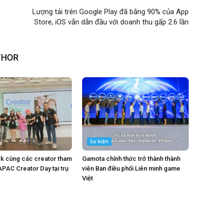
Lượng tải trên Google Play đã bằng 90% của App
Store, iOS vẫn dẫn đầu với doanh thu gấp 2.6 lần
THOR
Sự kiện
k cùng các creator tham
Gamota chính thức trở thành thành
APAC Creator Day tại trụ
viên Ban điều phối Liên minh game
Việt