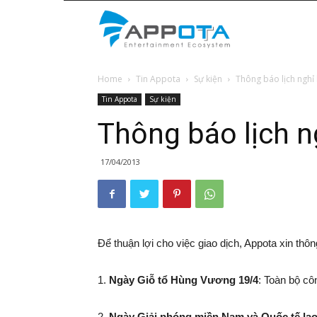
Appota
Home
Tin Appota
Sự kiện
Thông báo lịch nghỉ 
News
Tin Appota
Sự kiện
Thông báo lịch n
17/04/2013
Để thuận lợi cho việc giao dịch, Appota xin thôn
1.
Ngày Giỗ tổ Hùng Vương 19/4
: Toàn bộ cô
2.
Ngày Giải phóng miền Nam và Quốc tế lao 