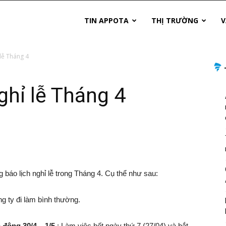
TIN APPOTA
THỊ TRƯỜNG
V
lễ Tháng 4
ghỉ lễ Tháng 4
g báo lịch nghỉ lễ trong Tháng 4. Cụ thể như sau:
ng ty đi làm bình thường.
động 30/4 – 1/5
: Làm việc hết ngày thứ 7 (27/04) và bắt