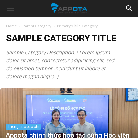
Appota
Home
Parent Category
Primary/Child Category
SAMPLE CATEGORY TITLE
News
Sample Category Description. ( Lorem ipsum
dolor sit amet, consectetur adipisicing elit, sed
do eiusmod tempor incididunt ut labore et
dolore magna aliqua. )
Thông cáo báo chí
Appota chính thức hợp tác cùng Học viện