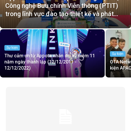
Công nghệ Bưu chính Viễn thông (PTIT)
trong lĩnh vực đào tạo thiết kế và phát...
Sự kiện
Sự kiện
Thư cảm ơn từ Appota nhân dịp kỷ niệm 11
năm ngày thành lập (12/12/2011 -
OTA Netwo
12/12/2022)
kiện APAC