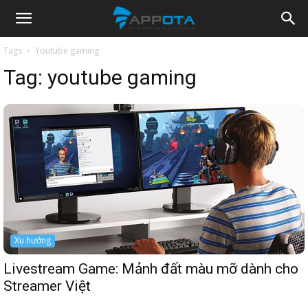
Appota
Tags
Youtube gaming
Tag:
youtube gaming
News
Xu hướng
Livestream Game: Mảnh đất màu mỡ dành cho
Streamer Việt