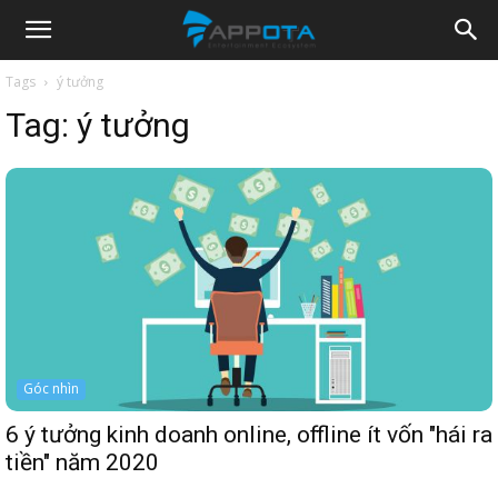
Appota
Tags
ý tưởng
Tag:
ý tưởng
News
Góc nhìn
6 ý tưởng kinh doanh online, offline ít vốn "hái ra
tiền" năm 2020