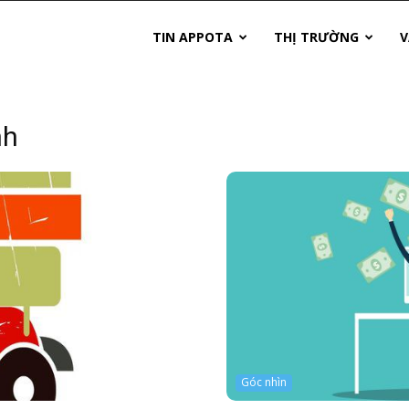
TIN APPOTA
THỊ TRƯỜNG
V
nh
Góc nhìn