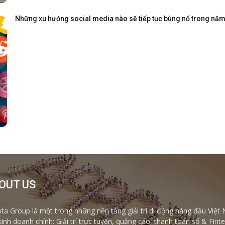
Những xu hướng social media nào sẽ tiếp tục bùng nổ trong nă
OUT US
ta Group là một trong những nền tảng giải trí di động hàng đầu Việt 
kinh doanh chính: Giải trí trực tuyến, quảng cáo, thanh toán số & Fi