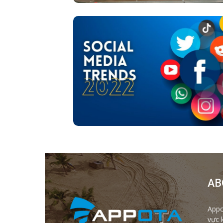
AB
Appo
vực 