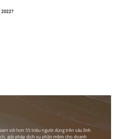
m 2022?
Nam với hơn 55 triệu người dùng trên sáu lĩnh
ntech, giải pháp dịch vụ phần mềm cho doanh