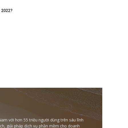
m 2022?
Nam với hơn 55 triệu người dùng trên sáu lĩnh
ntech, giải pháp dịch vụ phần mềm cho doanh