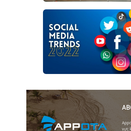
AB
Appo
vực 