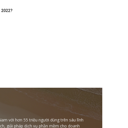
m 2022?
Nam với hơn 55 triệu người dùng trên sáu lĩnh
ntech, giải pháp dịch vụ phần mềm cho doanh