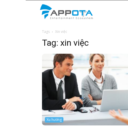
Appota
Tags
Xin việc
News
Tag:
xin việc
Xu hướng