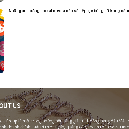
Những xu hướng social media nào sẽ tiếp tục bùng nổ trong nă
OUT US
ta Group là một trong những nền tảng giải trí di động hàng đầu Việt 
kinh doanh chính: Giải trí trực tuyến, quảng cáo, thanh toán số & Fi