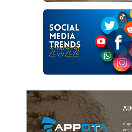
AB
Appo
vực 