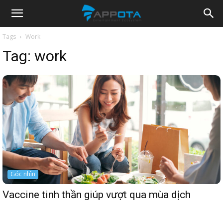
Appota
Tags
Work
Tag:
work
News
Góc nhìn
Vaccine tinh thần giúp vượt qua mùa dịch