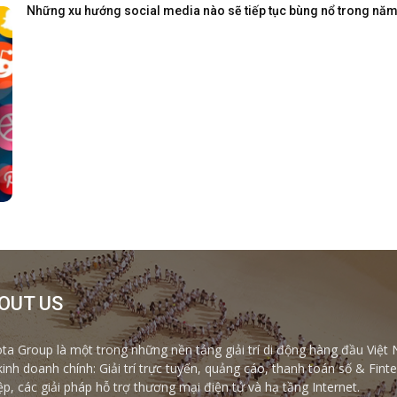
Những xu hướng social media nào sẽ tiếp tục bùng nổ trong nă
OUT US
ta Group là một trong những nền tảng giải trí di động hàng đầu Việt 
kinh doanh chính: Giải trí trực tuyến, quảng cáo, thanh toán số & Fi
ệp, các giải pháp hỗ trợ thương mại điện tử và hạ tầng Internet.