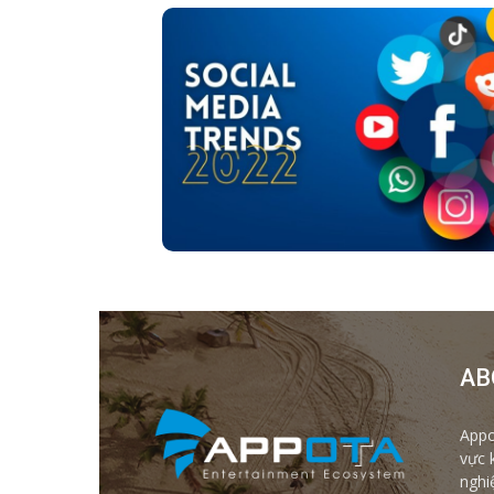
AB
Appo
vực 
nghi