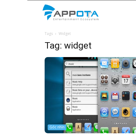
Appota
Tags
Widget
News
Tag:
widget
Góc nhìn