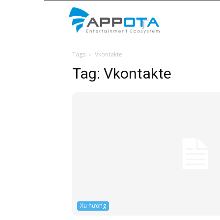
Appota
Tags
Vkontakte
News
Tag:
Vkontakte
Xu hướng