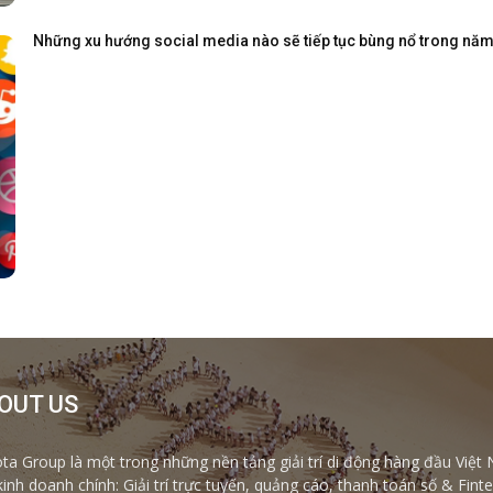
Những xu hướng social media nào sẽ tiếp tục bùng nổ trong nă
OUT US
ta Group là một trong những nền tảng giải trí di động hàng đầu Việt 
kinh doanh chính: Giải trí trực tuyến, quảng cáo, thanh toán số & Fi