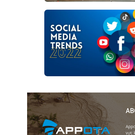
AB
Appo
vực 