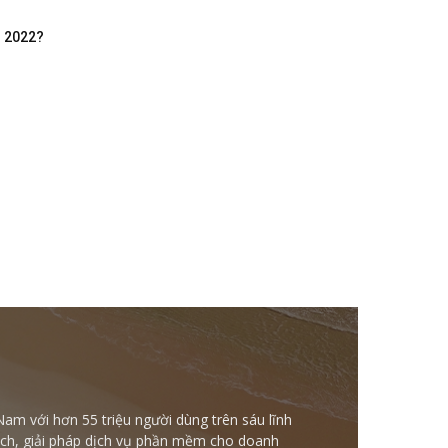
m 2022?
Nam với hơn 55 triệu người dùng trên sáu lĩnh
ntech, giải pháp dịch vụ phần mềm cho doanh