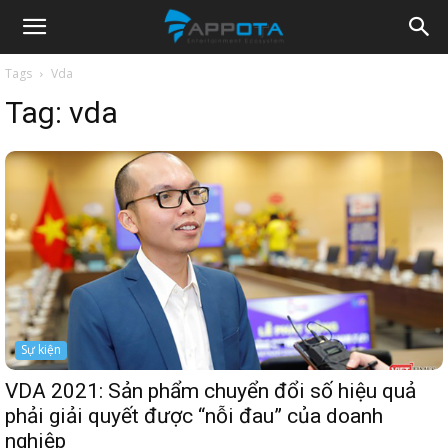
Appota
Tags
Vda
Tag:
vda
News
Sự kiện
VDA 2021: Sản phẩm chuyển đổi số hiệu quả
phải giải quyết được “nỗi đau” của doanh
nghiệp