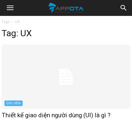
Appota
Tags
UX
Tag:
UX
News
Góc nhìn
Thiết kế giao diện người dùng (UI) là gì ?