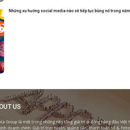
Những xu hướng social media nào sẽ tiếp tục bùng nổ trong nă
OUT US
ta Group là một trong những nền tảng giải trí di động hàng đầu Việt 
kinh doanh chính: Giải trí trực tuyến, quảng cáo, thanh toán số & Fi