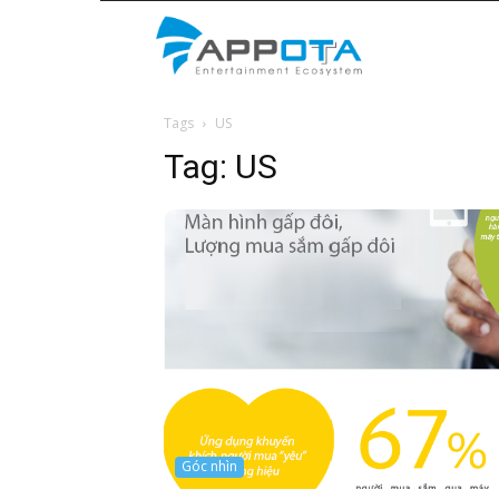
Appota
Tags
US
News
Tag:
US
Góc nhìn