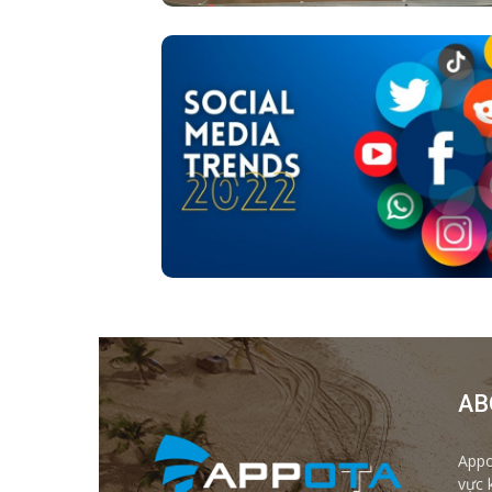
AB
Appo
vực 