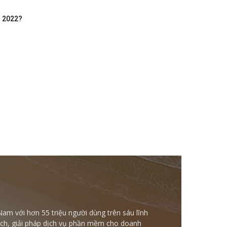
m 2022?
Nam với hơn 55 triệu người dùng trên sáu lĩnh
ntech, giải pháp dịch vụ phần mềm cho doanh