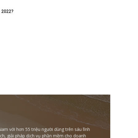
m 2022?
Nam với hơn 55 triệu người dùng trên sáu lĩnh
ntech, giải pháp dịch vụ phần mềm cho doanh