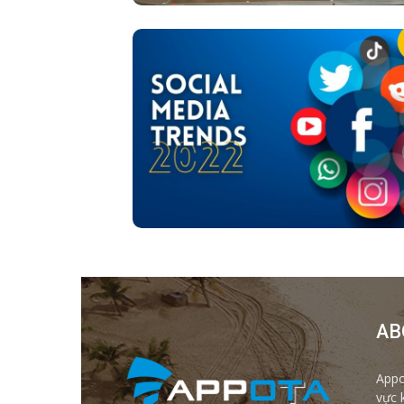
AB
Appo
vực 