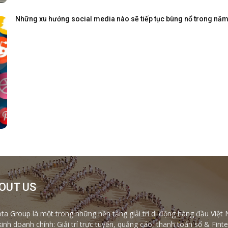
Những xu hướng social media nào sẽ tiếp tục bùng nổ trong nă
OUT US
ta Group là một trong những nền tảng giải trí di động hàng đầu Việt 
kinh doanh chính: Giải trí trực tuyến, quảng cáo, thanh toán số & Fi