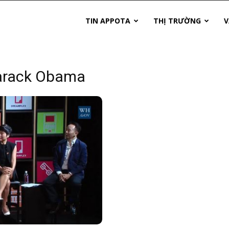
TIN APPOTA
THỊ TRƯỜNG
V
arack Obama