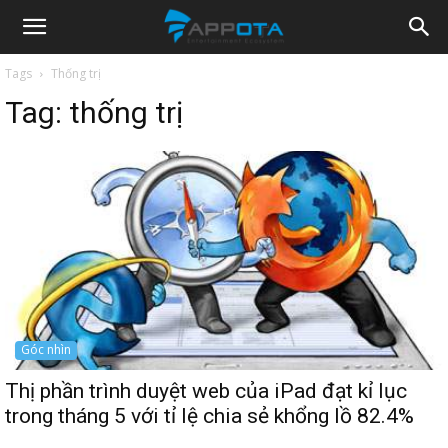
Appota
Tags
Thống trị
Tag:
thống trị
News
Góc nhìn
Thị phần trình duyệt web của iPad đạt kỉ lục
trong tháng 5 với tỉ lệ chia sẻ khổng lồ 82.4%