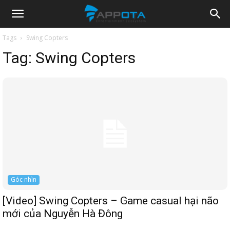
Appota
Tags
Swing Copters
Tag:
Swing Copters
News
Góc nhìn
[Video] Swing Copters – Game casual hại não
mới của Nguyễn Hà Đông