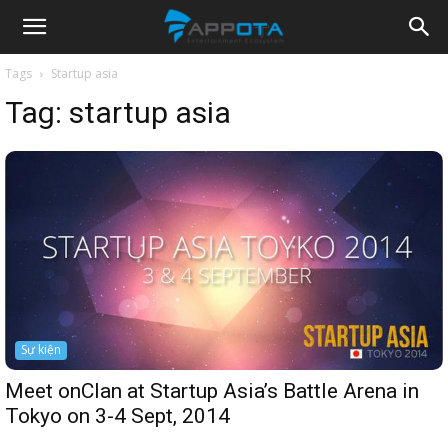
Appota
Tags
Startup asia
Tag:
startup asia
News
Sự kiện
Meet onClan at Startup Asia’s Battle Arena in
Tokyo on 3-4 Sept, 2014