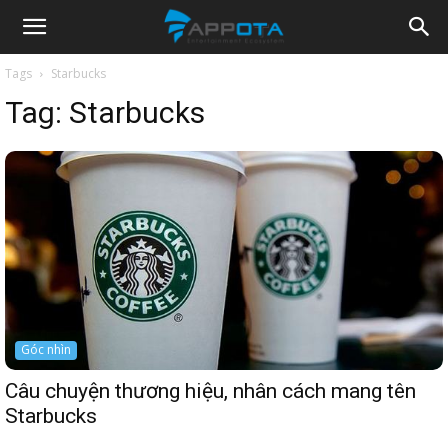
Appota
Tags
Starbucks
Tag:
Starbucks
News
Góc nhìn
Câu chuyện thương hiệu, nhân cách mang tên
Starbucks