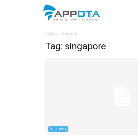
Appota
Tags
Singapore
News
Tag:
singapore
Xu hướng