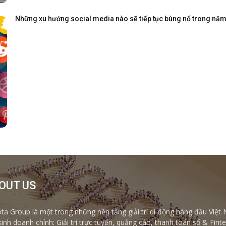
Những xu hướng social media nào sẽ tiếp tục bùng nổ trong nă
OUT US
ta Group là một trong những nền tảng giải trí di động hàng đầu Việt 
kinh doanh chính: Giải trí trực tuyến, quảng cáo, thanh toán số & Fi