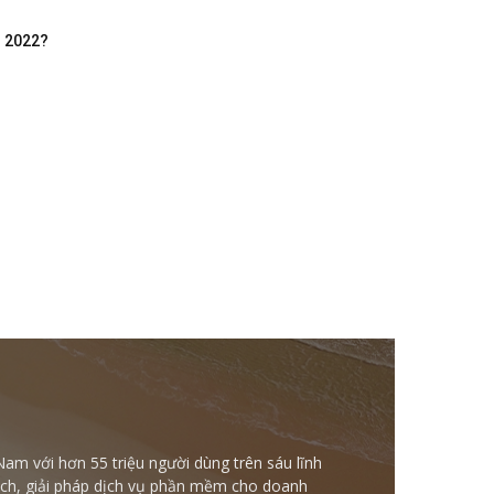
m 2022?
Nam với hơn 55 triệu người dùng trên sáu lĩnh
ntech, giải pháp dịch vụ phần mềm cho doanh