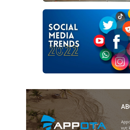
AB
Appo
vực 