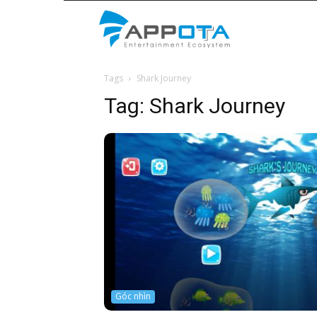
Appota
Tags
Shark Journey
News
Tag:
Shark Journey
Góc nhìn