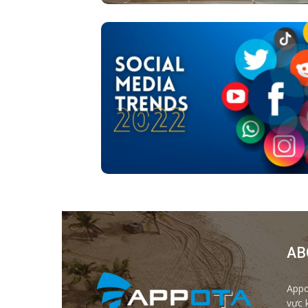
AB
Appo
vực 