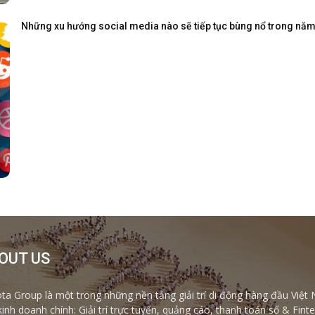
Những xu hướng social media nào sẽ tiếp tục bùng nổ trong nă
OUT US
ta Group là một trong những nền tảng giải trí di động hàng đầu Việt 
kinh doanh chính: Giải trí trực tuyến, quảng cáo, thanh toán số & Fi