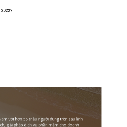
m 2022?
Nam với hơn 55 triệu người dùng trên sáu lĩnh
ntech, giải pháp dịch vụ phần mềm cho doanh