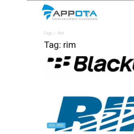
Appota
Tags
Rim
News
Tag:
rim
Góc nhìn