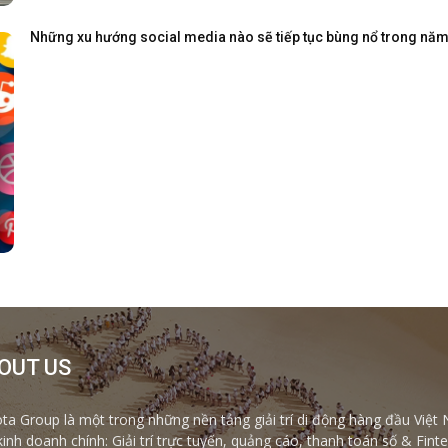
Những xu hướng social media nào sẽ tiếp tục bùng nổ trong nă
OUT US
ta Group là một trong những nền tảng giải trí di động hàng đầu Việt 
kinh doanh chính: Giải trí trực tuyến, quảng cáo, thanh toán số & Fi