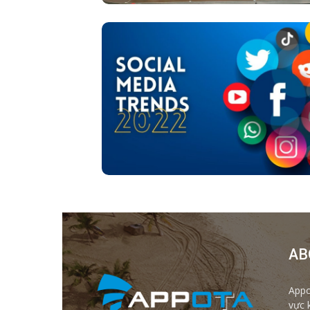
AB
Appo
vực 