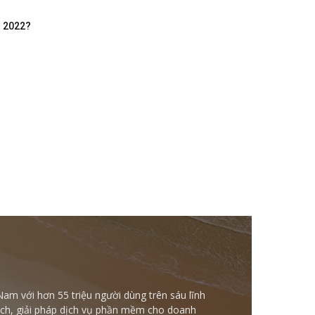
m 2022?
Nam với hơn 55 triệu người dùng trên sáu lĩnh
ntech, giải pháp dịch vụ phần mềm cho doanh