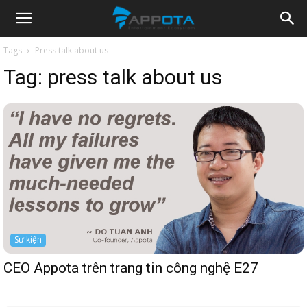
Appota
Tags
Press talk about us
Tag:
press talk about us
News
Sự kiện
CEO Appota trên trang tin công nghệ E27