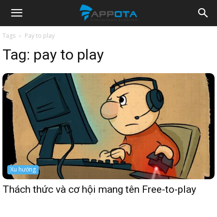
Appota
Tags
Pay to play
Tag:
pay to play
News
Xu hướng
Thách thức và cơ hội mang tên Free-to-play