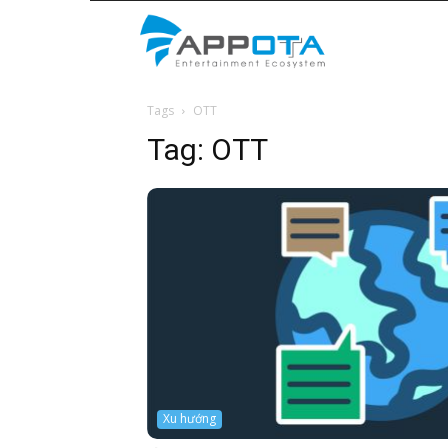
Appota
Tags
OTT
News
Tag:
OTT
Xu hướng