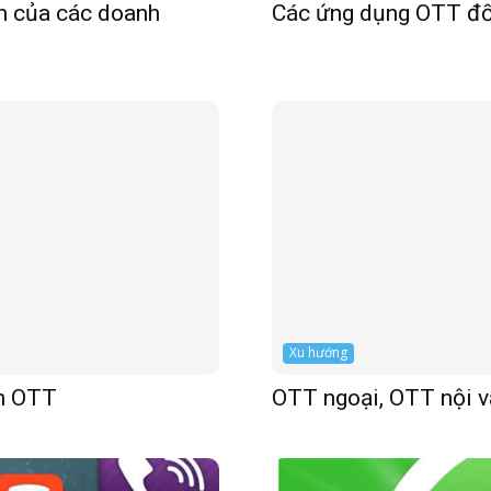
n của các doanh
Các ứng dụng OTT đối
Xu hướng
ến OTT
OTT ngoại, OTT nội v