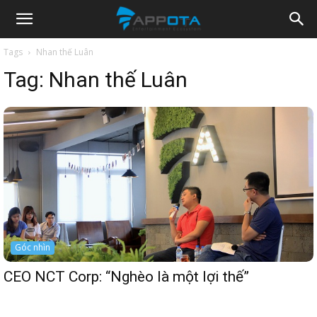
Appota
Tags
Nhan thế Luân
Tag:
Nhan thế Luân
News
Góc nhìn
CEO NCT Corp: “Nghèo là một lợi thế”