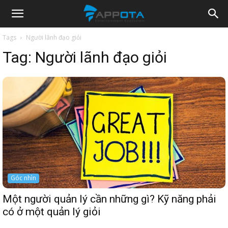
Appota
Tags
Người lãnh đạo giỏi
Tag:
Người lãnh đạo giỏi
News
Góc nhìn
Một người quản lý cần những gì? Kỹ năng phải
có ở một quản lý giỏi