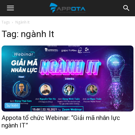
Appota
Tags
Ngành It
Tag:
ngành It
News
Sự kiện
Appota tổ chức Webinar: “Giải mã nhân lực
ngành IT”