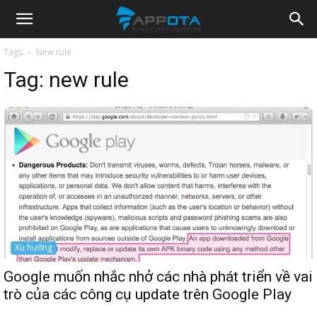
Appota
Tags
New rule
Tag:
new rule
News
Xu hướng
Google muốn nhắc nhở các nhà phát triển về vai
trò của các công cụ update trên Google Play