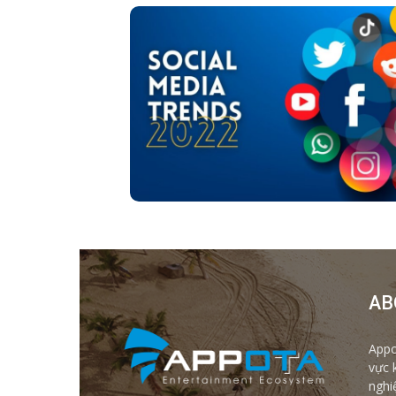
AB
Appo
vực 
nghi