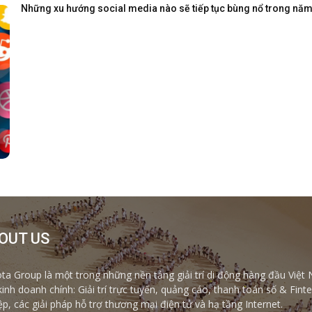
Những xu hướng social media nào sẽ tiếp tục bùng nổ trong nă
OUT US
ta Group là một trong những nền tảng giải trí di động hàng đầu Việt 
kinh doanh chính: Giải trí trực tuyến, quảng cáo, thanh toán số & Fi
ệp, các giải pháp hỗ trợ thương mại điện tử và hạ tầng Internet.