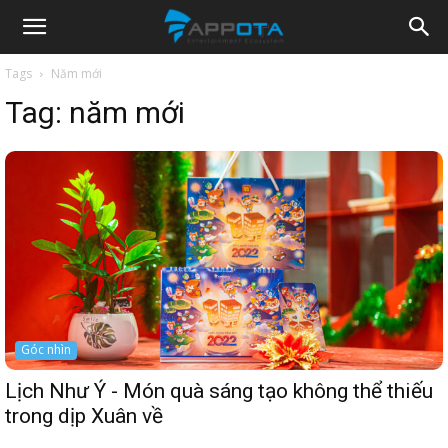
Appota
Tags
Năm mới
Tag:
năm mới
News
Góc nhìn
Lịch Như Ý - Món quà sáng tạo không thể thiếu
trong dịp Xuân về