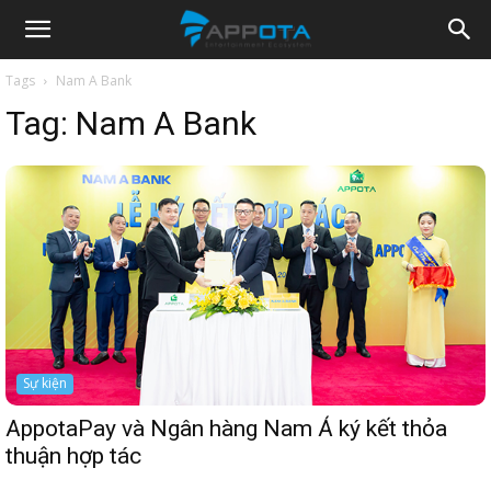
Appota
Tags
Nam A Bank
Tag:
Nam A Bank
News
Sự kiện
AppotaPay và Ngân hàng Nam Á ký kết thỏa
thuận hợp tác