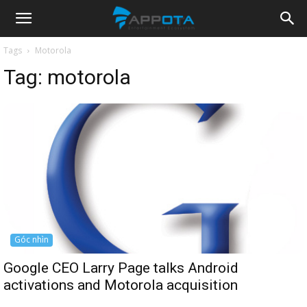
Appota
Tags
Motorola
Tag:
motorola
News
Góc nhìn
Google CEO Larry Page talks Android
activations and Motorola acquisition