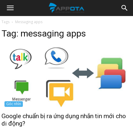
Appota
Tags
Messaging apps
Tag:
messaging apps
News
Góc nhìn
Google chuẩn bị ra ứng dụng nhắn tin mới cho
di động?