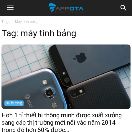
Appota
Tags
Máy tính bảng
Tag:
máy tính bảng
News
Xu hướng
Hơn 1 tỉ thiết bị thông minh được xuất xưởng
sang các thị trường mới nổi vào năm 2014
trong đó hơn 60% được...