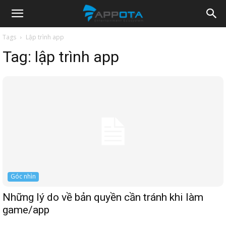
Appota
Tags
Lập trình app
Tag:
lập trình app
News
Góc nhìn
Những lý do về bản quyền cần tránh khi làm
game/app