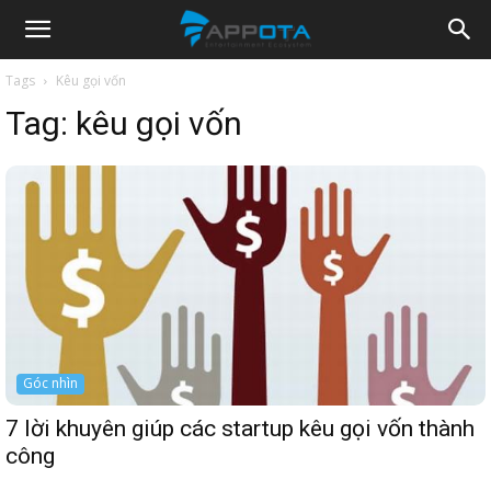
Appota
Tags
Kêu gọi vốn
Tag:
kêu gọi vốn
News
Góc nhìn
7 lời khuyên giúp các startup kêu gọi vốn thành
công