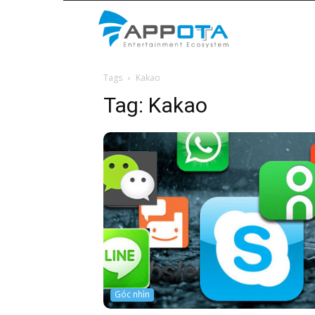
Appota
Tags
Kakao
News
Tag:
Kakao
Góc nhìn