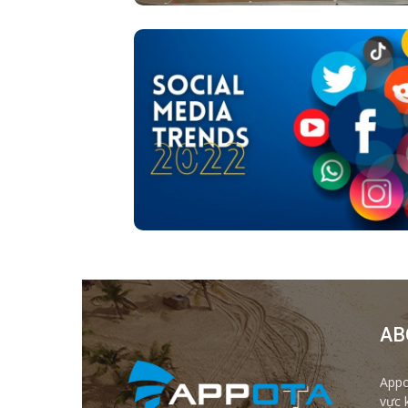
AB
Appo
vực 