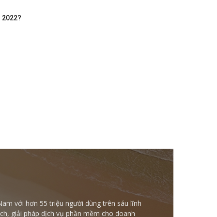
m 2022?
Nam với hơn 55 triệu người dùng trên sáu lĩnh
ntech, giải pháp dịch vụ phần mềm cho doanh