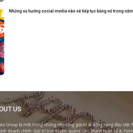
Những xu hướng social media nào sẽ tiếp tục bùng nổ trong nă
OUT US
ta Group là một trong những nền tảng giải trí di động hàng đầu Việt 
kinh doanh chính: Giải trí trực tuyến, quảng cáo, thanh toán số & Fi