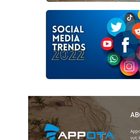
AB
Appo
vực 