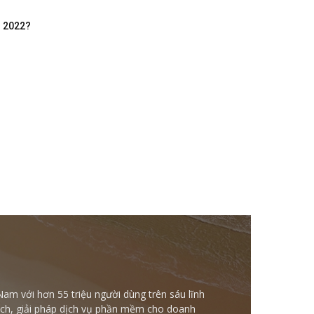
m 2022?
Nam với hơn 55 triệu người dùng trên sáu lĩnh
ntech, giải pháp dịch vụ phần mềm cho doanh