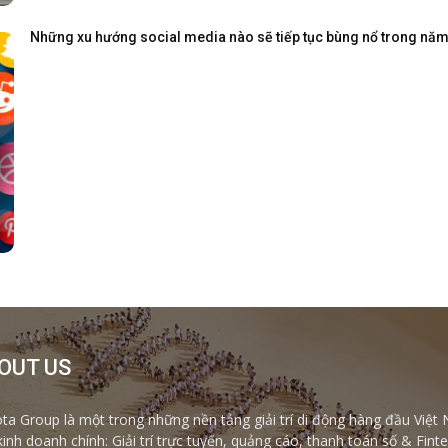
Những xu hướng social media nào sẽ tiếp tục bùng nổ trong nă
OUT US
ta Group là một trong những nền tảng giải trí di động hàng đầu Việt 
kinh doanh chính: Giải trí trực tuyến, quảng cáo, thanh toán số & Fi