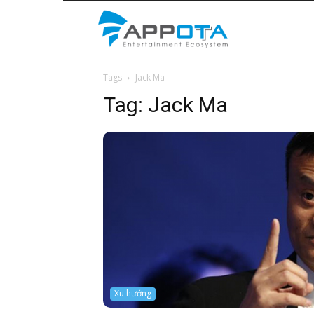
Appota
Tags
Jack Ma
News
Tag:
Jack Ma
Xu hướng