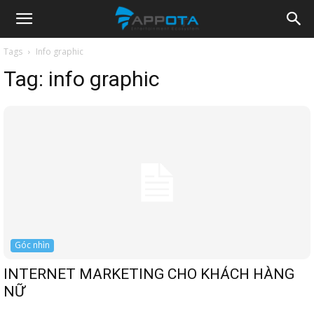
Appota
Tags
Info graphic
Tag:
info graphic
News
Góc nhìn
INTERNET MARKETING CHO KHÁCH HÀNG
NỮ