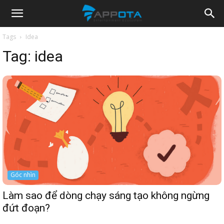
Appota
Tags
Idea
Tag:
idea
News
Góc nhìn
Làm sao để dòng chạy sáng tạo không ngừng
đứt đoạn?