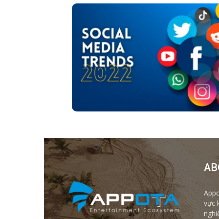
AB
Appo
vực 
nghi