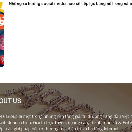
Những xu hướng social media nào sẽ tiếp tục bùng nổ trong nă
OUT US
ta Group là một trong những nền tảng giải trí di động hàng đầu Việt 
kinh doanh chính: Giải trí trực tuyến, quảng cáo, thanh toán số & Fi
ệp, các giải pháp hỗ trợ thương mại điện tử và hạ tầng Internet.