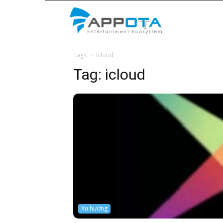
Appota
Tags
Icloud
News
Tag:
icloud
Xu hướng