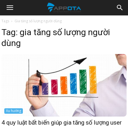
Appota
Tags
Gia tăng số lượng người dùng
Tag:
gia tăng số lượng người
News
dùng
Xu hướng
4 quy luật bất biến giúp gia tăng số lượng user