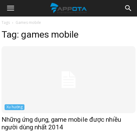
Appota
Tags
Games mobile
Tag:
games mobile
News
Xu hướng
Những ứng dụng, game mobile được nhiều
người dùng nhất 2014