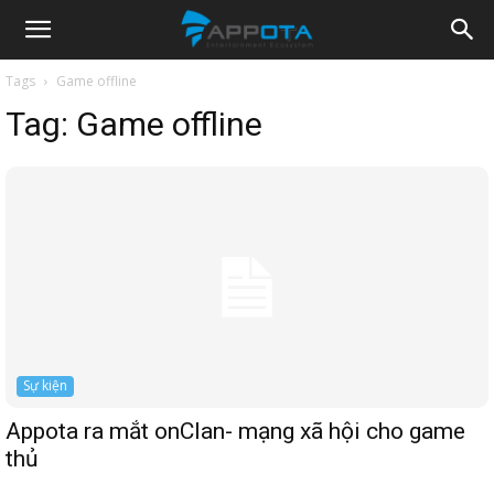
Appota
Tags
Game offline
Tag:
Game offline
News
Sự kiện
Appota ra mắt onClan- mạng xã hội cho game
thủ