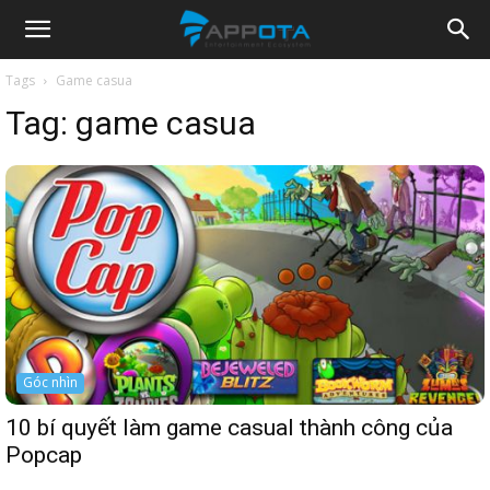
Appota
Tags
Game casua
Tag:
game casua
News
Góc nhìn
10 bí quyết làm game casual thành công của
Popcap