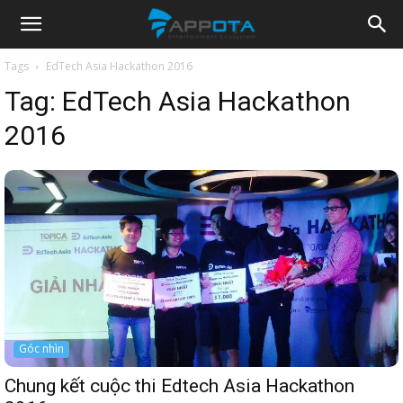
Appota
Tags
EdTech Asia Hackathon 2016
Tag:
EdTech Asia Hackathon
News
2016
Góc nhìn
Chung kết cuộc thi Edtech Asia Hackathon