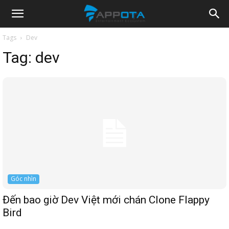
Appota
Tags
Dev
Tag:
dev
News
Góc nhìn
Đến bao giờ Dev Việt mới chán Clone Flappy
Bird