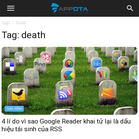
Appota
Tags
Death
Tag:
death
News
Góc nhìn
4 lí do vì sao Google Reader khai tử lại là dấu
hiệu tái sinh của RSS