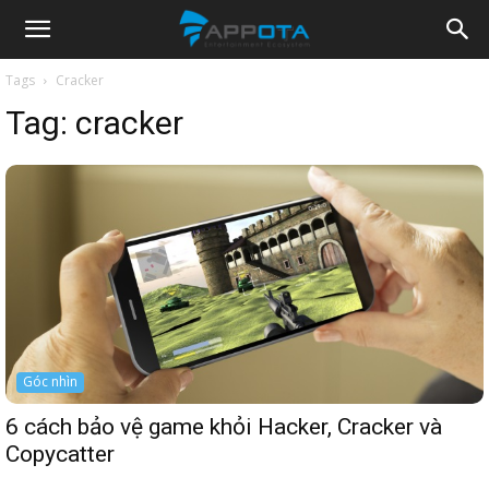
Appota
Tags
Cracker
Tag:
cracker
News
Góc nhìn
6 cách bảo vệ game khỏi Hacker, Cracker và
Copycatter